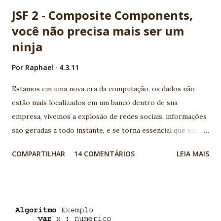
JSF 2 - Composite Components,
você não precisa mais ser um
ninja
Por
Raphael
4.3.11
Estamos em uma nova era da computação, os dados não
estão mais localizados em um banco dentro de sua
empresa, vivemos a explosão de redes sociais, informações
são geradas a todo instante, e se torna essencial que sua
aplicação conheça os serviços disponíveis na web e
COMPARTILHAR
14 COMENTÁRIOS
LEIA MAIS
consumam suas APIs geralmente disponíveis por serviços
REST. Legal, mas como ficam meus aplicativos Java EE neste
novo cenário? Para quem vem acompanhando a evolução da
plataforma, é notório que todo esforço vem sendo
utilizado para aumentar a produtividade e a integração com