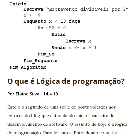
novos serviços. Basicamente duas especificações surgem
com muita força para atender este cenário, a JSR - 314 (JSF-
2) e JSR - 311 (JAX-RS), neste post exploraremos a JSR-314
(JSF2) e sua nova forma de criar Composite Components.
Uma das grandes queixas dos desenvolvedores JSF era a
complexidade em criar composite components, era
necessário um vasto conhecimento sobre o ciclo de vida de
uma aplicação JSF. Agora, você não precisa ser mais um
“ninja” em ...
O que é Lógica de programação?
Por
Elaine Silva
14.4.10
Este é o segundo de uma série de posts voltados aos
leitores do blog que estão dando início à carreira de
desenvolvimento de software. O assunto de hoje é a lógica
de programação. Para ler antes: Entendendo como funciona