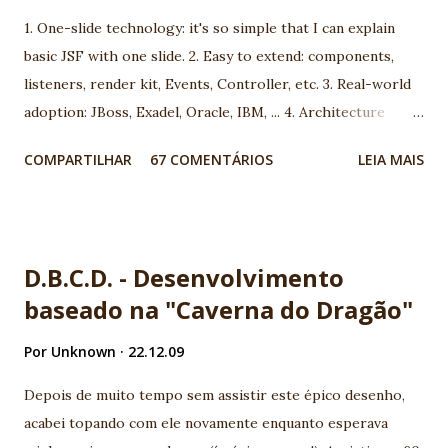
1. One-slide technology: it's so simple that I can explain
basic JSF with one slide. 2. Easy to extend: components,
listeners, render kit, Events, Controller, etc. 3. Real-world
adoption: JBoss, Exadel, Oracle, IBM, ... 4. Architecture
model: you can choose between more than 100 different
COMPARTILHAR
67 COMENTÁRIOS
LEIA MAIS
architecture. 5. Open-mind community: using JSF you are
going to meet very interesting people. 6. We are using JSF
the last 5 years and we found very good market for JSF in
Brazil 7. Progress: look to JSf 1.1 to JSF 1.2, JSF 1.2 to JSF
D.B.C.D. - Desenvolvimento
2.0. People are working really hard! 8. Many professionals
baseado na "Caverna do Dragão"
now available 9. It's a standard. It's JCP. Before complain,
report and help! 10. Ed Burns, spec leader, is an old
Por
Unknown
22.12.09
Globalcode community friend! EXTRA: My wife is specialist
in JSF. She's my F1 for JSF :) Nice job JSF community! -
Depois de muito tempo sem assistir este épico desenho,
Vinicius Senger
acabei topando com ele novamente enquanto esperava