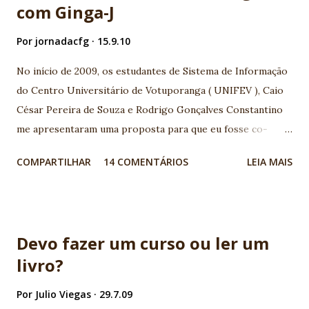
com Ginga-J
Por
jornadacfg
15.9.10
No início de 2009, os estudantes de Sistema de Informação
do Centro Universitário de Votuporanga ( UNIFEV ), Caio
César Pereira de Souza e Rodrigo Gonçalves Constantino
me apresentaram uma proposta para que eu fosse co-
orientador junto ao professor orientador Djalma
COMPARTILHAR
14 COMENTÁRIOS
LEIA MAIS
Domingos da Silva , em seu Trabalho de conclusão de curso
(TCC) com tema TV Digital. A base que motivou o assunto,
foi a palestra apresentada por Maurício Leal na I
Conferência Java Noroeste sobre o tema TV Digital,
Devo fazer um curso ou ler um
realizada em 2006 em Votuporanga-SP. Ficamos muito
livro?
entusiasmados com a possibilidade de interatividade na TV
Digital, e a grande quantidade de possibilidades de
Por
Julio Viegas
29.7.09
desenvolvimento de aplicativos nesta área. Acompanhamos