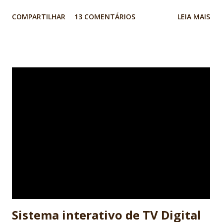
a programação de computadores: linguagens de
COMPARTILHAR
13 COMENTÁRIOS
LEIA MAIS
programação, lógica, banco de dados A lógica de
programação é um pré-requisito para quem quer se tornar
um desenvolvedor de software, independente da linguagem
de programação que se pretende utilizar. Mas o que é de
fato a Lógica de Programação e como saber se eu tenho
esse pré-requisito? A lógica de programação nada mais é
do que a organização coerente das instruções do programa
para que seu objetivo seja alcançado. Para criar essa
organização, instruções simples do programa, como mudar
o valor de uma variável ou desenhar uma imagem na tela do
computador, são interconectadas a estruturas lógicas que
guiam o fluxo da execução do programa. Isso é muito
próximo ao que usamos em nosso cotidiano para realizar
atividad...
Sistema interativo de TV Digital