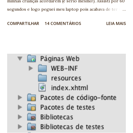
minhas crianças acordarem (é sério mesmo!). Assisti por 60
segundos e logo peguei meu laptop pois acabava de ter o
meu último insigth do ano: você já imaginou ensinar
COMPARTILHAR
14 COMENTÁRIOS
LEIA MAIS
desenvolvimento de software para aqueles personagens?
Teríamos uma equipe PERFEITA, pense bem: - Bob: o jovem
valente com um tacape aparentemente podereso, mas
poucas vezes ajuda efetivamente. É o programador Ruby on
Rails. - Daiana: teríamos aquela jovem com bastão mágico
que pode dar longos pulos. Casa perfeitamente com
metodologias ágeis e Sprint. - Erick: o bundão com aquele
escudo. É o cara da auditoria PMI com pós em CMM. Sabe
tudo de logs é expert em TXT. - Sheila: a fulana que tem a
capa que pode sumir. Bem, essa nem precisa de explicação.
Muitos programadores sofrem de síndrome de Sheila. -
Presto: é o mágico que em situações extremas tenta tirar
algo do chapéu, mas nunca funciona. Basicamente é...