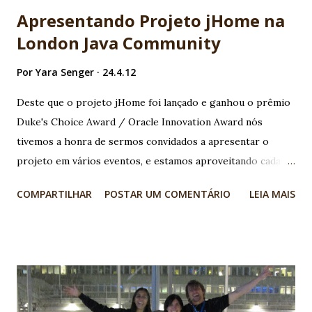
coisa para os usuários! A matéria conta com a opinião de
Apresentando Projeto jHome na
outros especialistas e também com um ótimo texto, muito
London Java Community
bem escrito e imparcial. Cita pontos fortes e fracos da
plataforma, além de explorar a importante questão do
Por
Yara Senger
24.4.12
mercado de trabalho e oportunidades da área ! Com
certeza vale a leitura! ;-) Essa é uma mensagem que nós da
Deste que o projeto jHome foi lançado e ganhou o prêmio
Globalcode tentamos passar, e colocamos isso em prática !
Duke's Choice Award / Oracle Innovation Award nós
Além dos consagrados minicursos de Java ME e Android ,
tivemos a honra de sermos convidados a apresentar o
nós já apresentamos minicursos sobre iOS e Windows
projeto em vários eventos, e estamos aproveitando cada
Phone , em recente parceria...
minuto e investindo ainda mais pra fazer o projeto decolar!
COMPARTILHAR
POSTAR UM COMENTÁRIO
LEIA MAIS
Quando fomos para o JFokus , na Suécia aproveitamos para
conhecer a terra dos Beatles e também da London Java
Community , uma das comunidades mais ativas atualmente,
que também participa do Java Community Process junto
com o SouJava . O evento foi um exemplo de organização!
Segundo Barry Cranford, fundador da RecWorks foi o