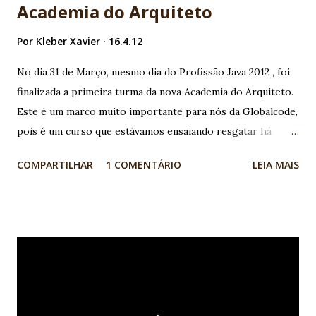
Academia do Arquiteto
Por
Kleber Xavier
16.4.12
No dia 31 de Março, mesmo dia do Profissão Java 2012 , foi
finalizada a primeira turma da nova Academia do Arquiteto.
Este é um marco muito importante para nós da Globalcode,
pois é um curso que estávamos ensaiando resgatar há
vários anos. A versão original da Academia do Arquiteto
COMPARTILHAR
1 COMENTÁRIO
LEIA MAIS
esteve ativa de 2003 a 2006 e formou 16 turmas, das quais
tive a oportunidade de ministrar 8! A carga horária era de
124 horas englobando diversos módulos de arquiteturas
J2EE (na época era a versão 1.3), tecnologias como RMI,
Corba, EJBs e teste de carga com JMeter. Será que tem
algum leitor do blog que foi aluno naquela época? Se tiver
sinta-se a vontade para se manifestar nos comentários! Em
2006, decidimos quebrar o conteúdo em duas carreiras: