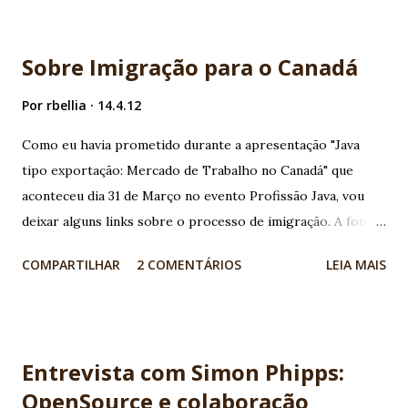
Anhembi Morumbi , não apenas ao amigo Luciano Freire
que fez a abertura do evento, mas a todos que participaram
Sobre Imigração para o Canadá
do evento e da organização. De Profissão Java 2012 | Fotos
do Evento Começamos o evento com a anúncio da parceria
Por
rbellia
14.4.12
com a Oracle ! Com certeza um dia pra entrar pra história
Como eu havia prometido durante a apresentação "Java
da Globalcode. Débora Palermo, Vinicius Senger e eu juntos
tipo exportação: Mercado de Trabalho no Canadá" que
no palco anunciando a Academia Java Oracle Edition . De
aconteceu dia 31 de Março no evento Profissão Java, vou
Profissão Java 2012 | Fotos do Evento De Profissão Java
deixar alguns links sobre o processo de imigração. A fonte
2012 | Fotos do Evento A primeira palestra do dia foi do
de informações oficial é o Departamento de Cidadania e
Bruno Souza (JavaMan) " Catapulte-se para a nuvem" , que
COMPARTILHAR
2 COMENTÁRIOS
LEIA MAIS
Imigração do governo Canadense:
mais u...
http://www.cic.gc.ca/app/ctcvac/english/index Neste site
é possível encontrar informações sobre todos os tipos de
visto para visitar/trabalhar/morar no Canadá. Uma das
Entrevista com Simon Phipps:
províncias mais receptivas a profissionais qualificados é
OpenSource e colaboração
Québec, que possui um processo de imigração particular: