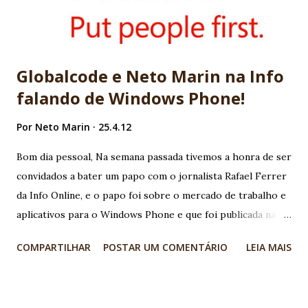
Globalcode e Neto Marin na Info
falando de Windows Phone!
Por
Neto Marin
25.4.12
Bom dia pessoal, Na semana passada tivemos a honra de ser
convidados a bater um papo com o jornalista Rafael Ferrer
da Info Online, e o papo foi sobre o mercado de trabalho e
aplicativos para o Windows Phone e que foi publicada na
matéria " Vale a pena desenvolver para Windows Phone? ". A
COMPARTILHAR
POSTAR UM COMENTÁRIO
LEIA MAIS
principal mensagem que tentei passar, e que foi destacada
na matéria, é que o desenvolvedor deve estar ligado nas
novas plataformas móveis que surgem e que ser fanboy é