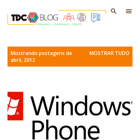
Pular para o conteúdo principal
P
Mostrando postagens de
MOSTRAR TUDO
o
abril, 2012
s
t
a
g
e
n
s