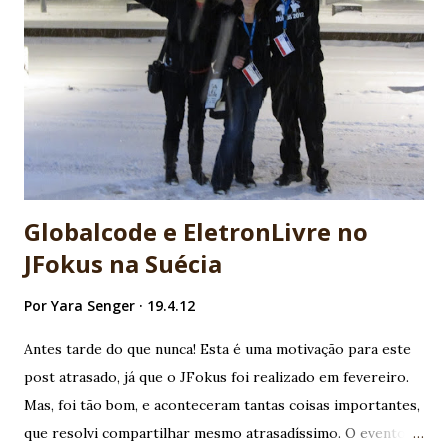
evento mais lotado da London Java Community, e o
feedback foi maravilhoso, veja o post do Barry Cranford
falando sobre a nossa participação no evento . Veja algumas
fotos do evento e do passeio em Londres e algumas
cidades vizinhas na compania de Fabiane Nardon e Simon
Phipps (Thank you very much Simon!). Vídeo das palestras
Você pode assistir as duas palestras na integra: Jav...
Globalcode e EletronLivre no
JFokus na Suécia
Por
Yara Senger
19.4.12
Antes tarde do que nunca! Esta é uma motivação para este
post atrasado, já que o JFokus foi realizado em fevereiro.
Mas, foi tão bom, e aconteceram tantas coisas importantes,
que resolvi compartilhar mesmo atrasadíssimo. O evento