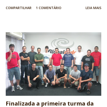
foi uma surpresa incrível: Evento e hotel integrados, um
COMPARTILHAR
1 COMENTÁRIO
LEIA MAIS
conforto gigante considerando a baixa temperatura, que na
verdade não estava tão baixa quanto nós imaginávamos.
Patrocinadores e palestrantes de altíssimo nível.
Organização muito compentente! Eu participei do
credenciamento do primeiro dia! Live Podcasts ao vivo, com
Roger Brinkley Atividades sociais muito legais
Receptividade ótima para os Brasileiros e para o SouJava
Nevou! Thank you Mattias Karlsson and everybody that
participated, the conference was awsome!
Congratulations! Tivemos duas palestras de Brasileiros no
evento: Fabiane Nardon apresentou a palestra: Zero
Downtime Continuous Deployment of Java Web
Applications Vinicius Senge r e Yara Senger apresentaram...
Finalizada a primeira turma da