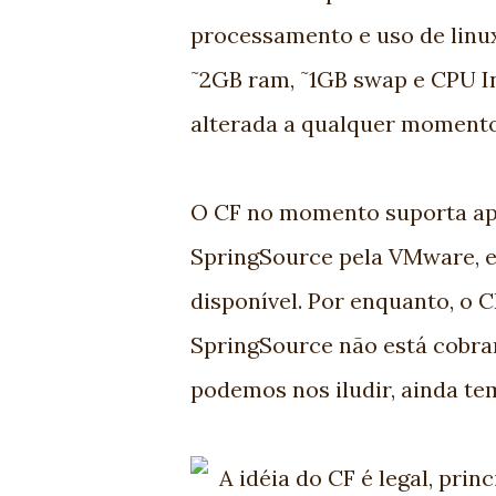
processamento e uso de linu
˜2GB ram, ˜1GB swap e CPU In
alterada a qualquer momento
O CF no momento suporta ape
SpringSource pela VMware, 
disponível. Por enquanto, o CF
SpringSource não está cobran
podemos nos iludir, ainda t
A idéia do CF é legal, pri