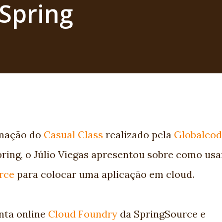
Spring
amação do
Casual Class
realizado pela
Globalco
ring, o Júlio Viegas apresentou sobre como usa
rce
para colocar uma aplicação em cloud.
enta online
Cloud Foundry
da SpringSource e