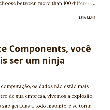
 choose between more than 100 different
ommunity: using JSF you are going to
LEIA MAIS
 6. We are using JSF the last 5 years and
JSF in Brazil 7. Progress: look to JSf 1.1
 People are working really hard! 8. Many
ite Components, você
 It's a standard. It's JCP. Before complain,
is ser um ninja
 spec leader, is an old Globalcode
ife is specialist in JSF. She's my F1 for
! -Vinicius Senger
 computação, os dados não estão mais
tro de sua empresa, vivemos a explosão
 são geradas a todo instante, e se torna