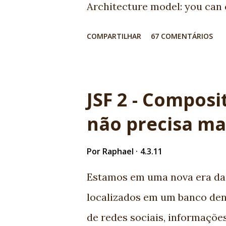
Architecture model: you can
architecture. 5. Open-mind c
COMPARTILHAR
67 COMENTÁRIOS
meet very interesting people.
we found very good market for 
to JSF 1.2, JSF 1.2 to JSF 2.0.
JSF 2 - Compos
professionals now available 9.
não precisa ma
report and help! 10. Ed Burns,
community friend! EXTRA: My w
Por
Raphael
4.3.11
JSF :) Nice job JSF community
Estamos em uma nova era da
localizados em um banco den
de redes sociais, informações