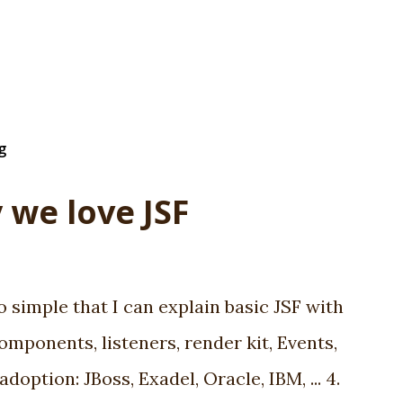
g
 we love JSF
so simple that I can explain basic JSF with
components, listeners, render kit, Events,
adoption: JBoss, Exadel, Oracle, IBM, ... 4.