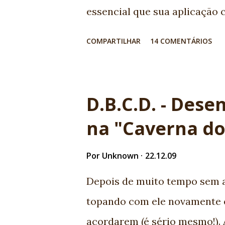
essencial que sua aplicação 
consumam suas APIs geralmen
COMPARTILHAR
14 COMENTÁRIOS
mas como ficam meus aplicat
quem vem acompanhando a ev
todo esforço vem sendo utili
D.B.C.D. - Des
integração com novos serviç
na "Caverna d
surgem com muita força para a
e JSR - 311 (JAX-RS), neste po
Por
Unknown
22.12.09
nova forma de criar Compos
Depois de muito tempo sem as
queixas dos desenvolvedores
topando com ele novamente 
composite components, era 
acordarem (é sério mesmo!). 