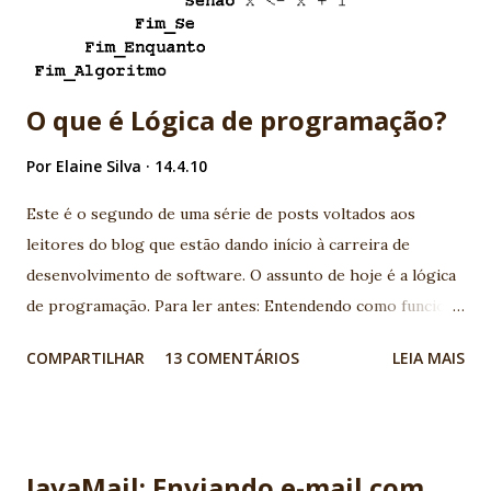
especificações ABNT, normatizando o sistema de TV Digital
Terrestre. O foco do TCC foi realizar o desenvolvimento
de uma pequena ...
O que é Lógica de programação?
Por
Elaine Silva
14.4.10
Este é o segundo de uma série de posts voltados aos
leitores do blog que estão dando início à carreira de
desenvolvimento de software. O assunto de hoje é a lógica
de programação. Para ler antes: Entendendo como funciona
a programação de computadores: linguagens de
COMPARTILHAR
13 COMENTÁRIOS
LEIA MAIS
programação, lógica, banco de dados A lógica de
programação é um pré-requisito para quem quer se tornar
um desenvolvedor de software, independente da linguagem
de programação que se pretende utilizar. Mas o que é de
JavaMail: Enviando e-mail com
fato a Lógica de Programação e como saber se eu tenho