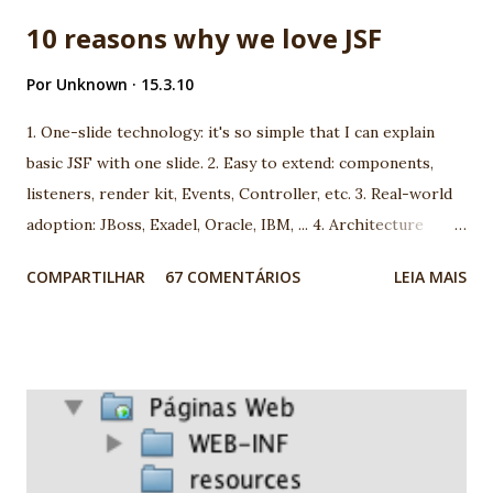
10 reasons why we love JSF
Por
Unknown
15.3.10
1. One-slide technology: it's so simple that I can explain
basic JSF with one slide. 2. Easy to extend: components,
listeners, render kit, Events, Controller, etc. 3. Real-world
adoption: JBoss, Exadel, Oracle, IBM, ... 4. Architecture
model: you can choose between more than 100 different
COMPARTILHAR
67 COMENTÁRIOS
LEIA MAIS
architecture. 5. Open-mind community: using JSF you are
going to meet very interesting people. 6. We are using JSF
the last 5 years and we found very good market for JSF in
Brazil 7. Progress: look to JSf 1.1 to JSF 1.2, JSF 1.2 to JSF
2.0. People are working really hard! 8. Many professionals
now available 9. It's a standard. It's JCP. Before complain,
report and help! 10. Ed Burns, spec leader, is an old