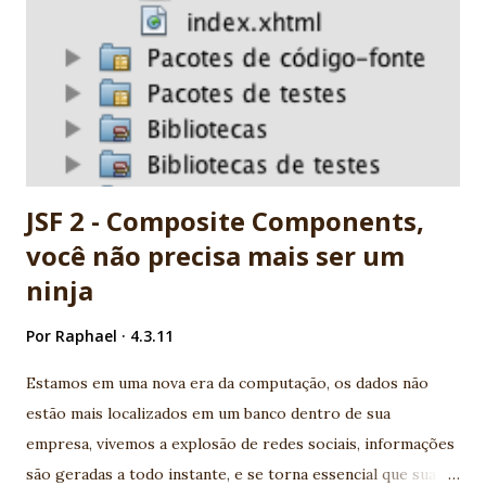
Globalcode community friend! EXTRA: My wife is specialist
in JSF. She's my F1 for JSF :) Nice job JSF community! -
Vinicius Senger
JSF 2 - Composite Components,
você não precisa mais ser um
ninja
Por
Raphael
4.3.11
Estamos em uma nova era da computação, os dados não
estão mais localizados em um banco dentro de sua
empresa, vivemos a explosão de redes sociais, informações
são geradas a todo instante, e se torna essencial que sua