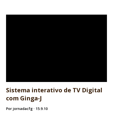
valente com um tacape aparentemente podereso, mas
poucas vezes ajuda efetivamente. É o programador Ruby on
Rails. - Daiana: teríamos aquela jovem com bastão mágico
que pode dar longos pulos. Casa perfeitamente com
metodologias ágeis e Sprint. - Erick: o bundão com aquele
escudo. É o cara da auditoria PMI com pós em CMM. Sabe
tudo de logs é expert em TXT. - Sheila: a fulana que tem a
capa que pode sumir. Bem, essa nem precisa de explicação.
Muitos programadores sofrem de síndrome de Sheila. -
Presto: é o mágico que em situações extremas tenta tirar
algo do chapéu, mas nunca funciona. Basicamente é...
Sistema interativo de TV Digital
com Ginga-J
Por
jornadacfg
15.9.10