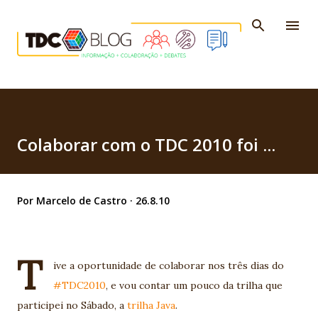
Pular para o conteúdo principal
Colaborar com o TDC 2010 foi ...
Por
Marcelo de Castro
26.8.10
T
ive a oportunidade de colaborar nos três dias do
#TDC2010
, e vou contar um pouco da trilha que
participei no Sábado, a
trilha Java
.