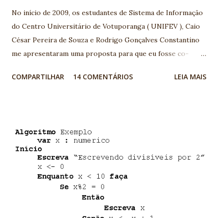
No início de 2009, os estudantes de Sistema de Informação
do Centro Universitário de Votuporanga ( UNIFEV ), Caio
César Pereira de Souza e Rodrigo Gonçalves Constantino
me apresentaram uma proposta para que eu fosse co-
orientador junto ao professor orientador Djalma
COMPARTILHAR
14 COMENTÁRIOS
LEIA MAIS
Domingos da Silva , em seu Trabalho de conclusão de curso
(TCC) com tema TV Digital. A base que motivou o assunto,
foi a palestra apresentada por Maurício Leal na I
Conferência Java Noroeste sobre o tema TV Digital,
realizada em 2006 em Votuporanga-SP. Ficamos muito
entusiasmados com a possibilidade de interatividade na TV
Digital, e a grande quantidade de possibilidades de
desenvolvimento de aplicativos nesta área. Acompanhamos
de perto as notícias na imprensa e todo o esforço e
iniciativas realizadas pelo Fórum do Sistema Brasileiro de
TV Digital Terrestre (SBTVD) , que organizou e produziu