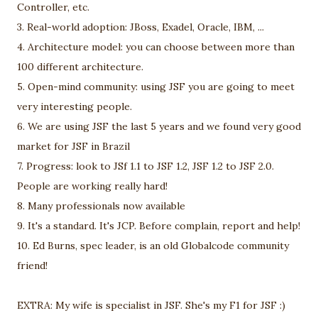
Controller, etc.
3. Real-world adoption: JBoss, Exadel, Oracle, IBM, ...
4. Architecture model: you can choose between more than
100 different architecture.
5. Open-mind community: using JSF you are going to meet
very interesting people.
6. We are using JSF the last 5 years and we found very good
market for JSF in Brazil
7. Progress: look to JSf 1.1 to JSF 1.2, JSF 1.2 to JSF 2.0.
People are working really hard!
8. Many professionals now available
9. It's a standard. It's JCP. Before complain, report and help!
10. Ed Burns, spec leader, is an old Globalcode community
friend!
EXTRA: My wife is specialist in JSF. She's my F1 for JSF :)