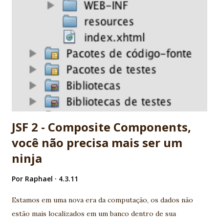
now available 9. It's a standard. It's JCP. Before complain,
report and help! 10. Ed Burns, spec leader, is an old
Globalcode community friend! EXTRA: My wife is specialist
in JSF. She's my F1 for JSF :) Nice job JSF community! -
Vinicius Senger
JSF 2 - Composite Components,
você não precisa mais ser um
ninja
Por
Raphael
4.3.11
Estamos em uma nova era da computação, os dados não
estão mais localizados em um banco dentro de sua