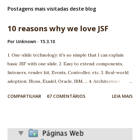
Postagens mais visitadas deste blog
10 reasons why we love JSF
Por
Unknown
15.3.10
1. One-slide technology: it's so simple that I can explain
basic JSF with one slide. 2. Easy to extend: components,
listeners, render kit, Events, Controller, etc. 3. Real-world
adoption: JBoss, Exadel, Oracle, IBM, ... 4. Architecture
model: you can choose between more than 100 different
COMPARTILHAR
67 COMENTÁRIOS
LEIA MAIS
architecture. 5. Open-mind community: using JSF you are
going to meet very interesting people. 6. We are using JSF
the last 5 years and we found very good market for JSF in
Brazil 7. Progress: look to JSf 1.1 to JSF 1.2, JSF 1.2 to JSF
2.0. People are working really hard! 8. Many professionals