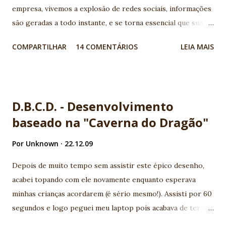
empresa, vivemos a explosão de redes sociais, informações
são geradas a todo instante, e se torna essencial que sua
aplicação conheça os serviços disponíveis na web e
COMPARTILHAR
14 COMENTÁRIOS
LEIA MAIS
consumam suas APIs geralmente disponíveis por serviços
REST. Legal, mas como ficam meus aplicativos Java EE neste
novo cenário? Para quem vem acompanhando a evolução da
plataforma, é notório que todo esforço vem sendo
D.B.C.D. - Desenvolvimento
utilizado para aumentar a produtividade e a integração com
baseado na "Caverna do Dragão"
novos serviços. Basicamente duas especificações surgem
com muita força para atender este cenário, a JSR - 314 (JSF-
Por
Unknown
22.12.09
2) e JSR - 311 (JAX-RS), neste post exploraremos a JSR-314
(JSF2) e sua nova forma de criar Composite Components.
Depois de muito tempo sem assistir este épico desenho,
Uma das grandes queixas dos desenvolvedores JSF era a
acabei topando com ele novamente enquanto esperava
complexidade em criar composite components, era
minhas crianças acordarem (é sério mesmo!). Assisti por 60
necessário um vasto conhecimento sobre o ciclo de vida de
segundos e logo peguei meu laptop pois acabava de ter o
uma aplicação JSF. Agora, você não precisa ser mais um
meu último insigth do ano: você já imaginou ensinar