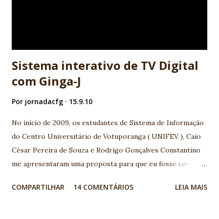
computador, são interconectadas a estruturas lógicas que
guiam o fluxo da execução do programa. Isso é muito
próximo ao que usamos em nosso cotidiano para realizar
atividad...
Sistema interativo de TV Digital
com Ginga-J
Por
jornadacfg
15.9.10
No início de 2009, os estudantes de Sistema de Informação
do Centro Universitário de Votuporanga ( UNIFEV ), Caio
César Pereira de Souza e Rodrigo Gonçalves Constantino
me apresentaram uma proposta para que eu fosse co-
orientador junto ao professor orientador Djalma
COMPARTILHAR
14 COMENTÁRIOS
LEIA MAIS
Domingos da Silva , em seu Trabalho de conclusão de curso
(TCC) com tema TV Digital. A base que motivou o assunto,
foi a palestra apresentada por Maurício Leal na I