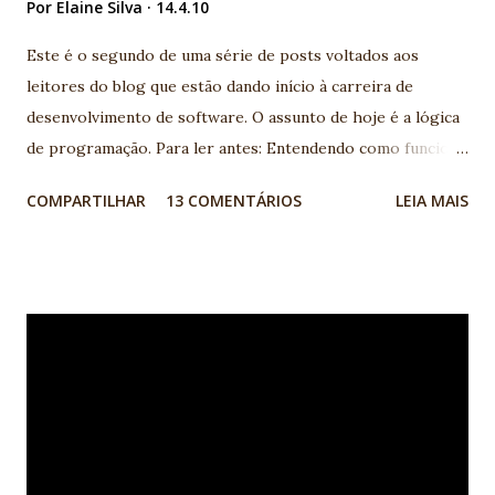
Por
Elaine Silva
14.4.10
Este é o segundo de uma série de posts voltados aos
leitores do blog que estão dando início à carreira de
desenvolvimento de software. O assunto de hoje é a lógica
de programação. Para ler antes: Entendendo como funciona
a programação de computadores: linguagens de
COMPARTILHAR
13 COMENTÁRIOS
LEIA MAIS
programação, lógica, banco de dados A lógica de
programação é um pré-requisito para quem quer se tornar
um desenvolvedor de software, independente da linguagem
de programação que se pretende utilizar. Mas o que é de
fato a Lógica de Programação e como saber se eu tenho
esse pré-requisito? A lógica de programação nada mais é
do que a organização coerente das instruções do programa
para que seu objetivo seja alcançado. Para criar essa
organização, instruções simples do programa, como mudar
o valor de uma variável ou desenhar uma imagem na tela do