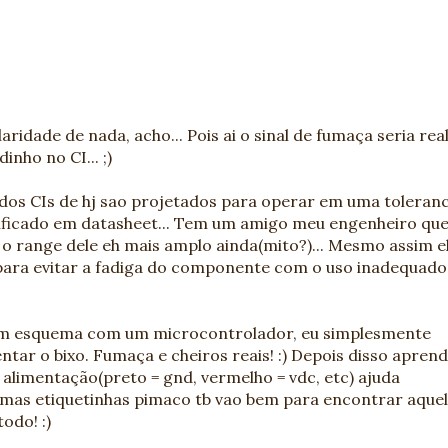
ridade de nada, acho... Pois ai o sinal de fumaça seria real
inho no CI... ;)
dos CIs de hj sao projetados para operar em uma toleranc
ficado em datasheet... Tem um amigo meu engenheiro qu
s o range dele eh mais amplo ainda(mito?)... Mesmo assim e
para evitar a fadiga do componente com o uso inadequado,
um esquema com um microcontrolador, eu simplesmente
entar o bixo. Fumaça e cheiros reais! :) Depois disso aprend
 alimentação(preto = gnd, vermelho = vdc, etc) ajuda
gumas etiquetinhas pimaco tb vao bem para encontrar aque
odo! :)