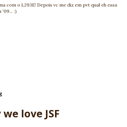
ma com o L293E! Depois vc me diz em pvt qual eh essa
'09... :)
g
 we love JSF