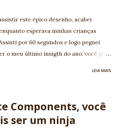
ife is specialist in JSF. She's my F1 for
! -Vinicius Senger
sistir este épico desenho, acabei
enquanto esperava minhas crianças
Assisti por 60 segundos e logo peguei
er o meu último insigth do ano: você já
mento de software para aqueles
LEIA MAIS
quipe PERFEITA, pense bem: - Bob: o
e aparentemente podereso, mas poucas
o programador Ruby on Rails. - Daiana:
ite Components, você
astão mágico que pode dar longos pulos.
is ser um ninja
ologias ágeis e Sprint. - Erick: o