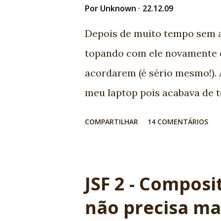
community friend! EXTRA: My w
Por
Unknown
22.12.09
JSF :) Nice job JSF community
Depois de muito tempo sem as
topando com ele novamente 
acordarem (é sério mesmo!). 
meu laptop pois acabava de t
imaginou ensinar desenvolvi
COMPARTILHAR
14 COMENTÁRIOS
personagens? Teríamos uma e
jovem valente com um tacap
vezes ajuda efetivamente. É 
JSF 2 - Compos
teríamos aquela jovem com b
não precisa ma
Casa perfeitamente com metod