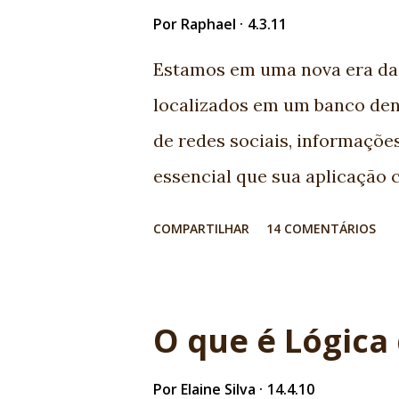
bundão com aquele escudo. É
Por
Raphael
4.3.11
CMM. Sabe tudo de logs é exp
Estamos em uma nova era da
capa que pode sumir. Bem, es
localizados em um banco den
programadores sofrem de sínd
de redes sociais, informações
que em situações extremas te
essencial que sua aplicação 
funciona. Basicamente é...
consumam suas APIs geralmen
COMPARTILHAR
14 COMENTÁRIOS
mas como ficam meus aplicat
quem vem acompanhando a ev
todo esforço vem sendo utili
O que é Lógica
integração com novos serviç
surgem com muita força para a
Por
Elaine Silva
14.4.10