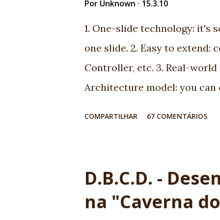
Por
Unknown
15.3.10
1. One-slide technology: it's 
one slide. 2. Easy to extend: 
Controller, etc. 3. Real-world 
Architecture model: you can
architecture. 5. Open-mind c
COMPARTILHAR
67 COMENTÁRIOS
meet very interesting people.
we found very good market for 
to JSF 1.2, JSF 1.2 to JSF 2.0.
D.B.C.D. - Des
professionals now available 9.
na "Caverna d
report and help! 10. Ed Burns,