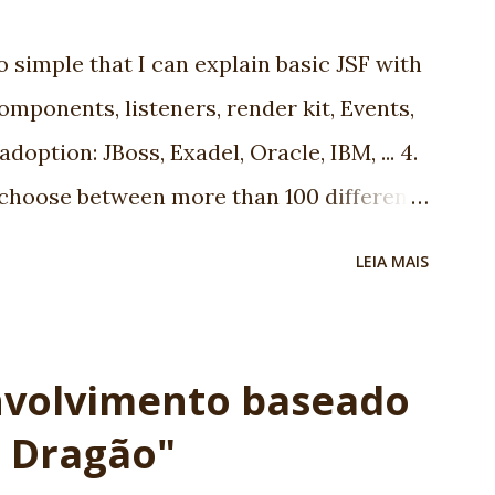
so simple that I can explain basic JSF with
components, listeners, render kit, Events,
adoption: JBoss, Exadel, Oracle, IBM, ... 4.
 choose between more than 100 different
ommunity: using JSF you are going to
LEIA MAIS
 6. We are using JSF the last 5 years and
JSF in Brazil 7. Progress: look to JSf 1.1
 People are working really hard! 8. Many
envolvimento baseado
 It's a standard. It's JCP. Before complain,
o Dragão"
 spec leader, is an old Globalcode