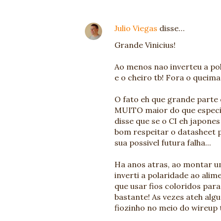
Julio Viegas
disse…
Grande Vinicius!
Ao menos nao inverteu a pola
e o cheiro tb! Fora o queimad
O fato eh que grande parte 
MUITO maior do que especi
disse que se o CI eh japone
bom respeitar o datasheet 
sua possivel futura falha...
Ha anos atras, ao montar 
inverti a polaridade ao alim
que usar fios coloridos para
bastante! As vezes ateh al
fiozinho no meio do wireup t