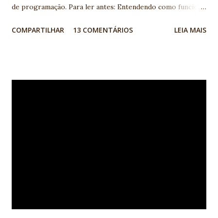
de programação. Para ler antes: Entendendo como funciona
a programação de computadores: linguagens de
COMPARTILHAR
13 COMENTÁRIOS
LEIA MAIS
programação, lógica, banco de dados A lógica de
programação é um pré-requisito para quem quer se tornar
um desenvolvedor de software, independente da linguagem
de programação que se pretende utilizar. Mas o que é de
fato a Lógica de Programação e como saber se eu tenho
esse pré-requisito? A lógica de programação nada mais é
do que a organização coerente das instruções do programa
para que seu objetivo seja alcançado. Para criar essa
organização, instruções simples do programa, como mudar
o valor de uma variável ou desenhar uma imagem na tela do
computador, são interconectadas a estruturas lógicas que
guiam o fluxo da execução do programa. Isso é muito
próximo ao que usamos em nosso cotidiano para realizar
atividad...