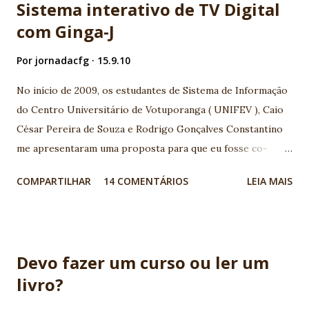
Sistema interativo de TV Digital
com Ginga-J
Por
jornadacfg
15.9.10
No início de 2009, os estudantes de Sistema de Informação
do Centro Universitário de Votuporanga ( UNIFEV ), Caio
César Pereira de Souza e Rodrigo Gonçalves Constantino
me apresentaram uma proposta para que eu fosse co-
orientador junto ao professor orientador Djalma
COMPARTILHAR
14 COMENTÁRIOS
LEIA MAIS
Domingos da Silva , em seu Trabalho de conclusão de curso
(TCC) com tema TV Digital. A base que motivou o assunto,
foi a palestra apresentada por Maurício Leal na I
Conferência Java Noroeste sobre o tema TV Digital,
Devo fazer um curso ou ler um
realizada em 2006 em Votuporanga-SP. Ficamos muito
livro?
entusiasmados com a possibilidade de interatividade na TV
Digital, e a grande quantidade de possibilidades de