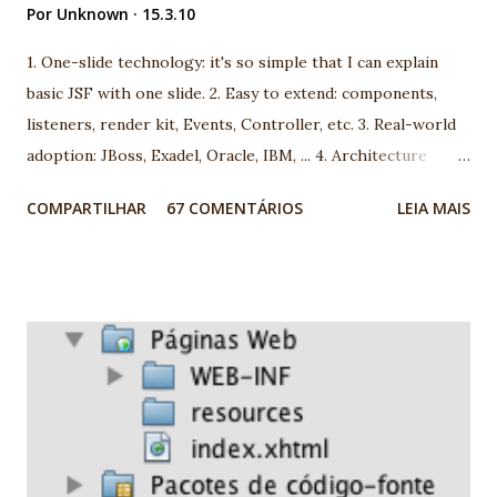
Por
Unknown
15.3.10
1. One-slide technology: it's so simple that I can explain
basic JSF with one slide. 2. Easy to extend: components,
listeners, render kit, Events, Controller, etc. 3. Real-world
adoption: JBoss, Exadel, Oracle, IBM, ... 4. Architecture
model: you can choose between more than 100 different
COMPARTILHAR
67 COMENTÁRIOS
LEIA MAIS
architecture. 5. Open-mind community: using JSF you are
going to meet very interesting people. 6. We are using JSF
the last 5 years and we found very good market for JSF in
Brazil 7. Progress: look to JSf 1.1 to JSF 1.2, JSF 1.2 to JSF
2.0. People are working really hard! 8. Many professionals
now available 9. It's a standard. It's JCP. Before complain,
report and help! 10. Ed Burns, spec leader, is an old
Globalcode community friend! EXTRA: My wife is specialist
in JSF. She's my F1 for JSF :) Nice job JSF community! -
Vinicius Senger