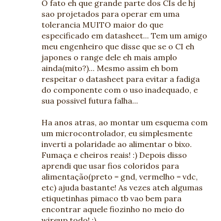
O fato eh que grande parte dos CIs de hj
sao projetados para operar em uma
tolerancia MUITO maior do que
especificado em datasheet... Tem um amigo
meu engenheiro que disse que se o CI eh
japones o range dele eh mais amplo
ainda(mito?)... Mesmo assim eh bom
respeitar o datasheet para evitar a fadiga
do componente com o uso inadequado, e
sua possivel futura falha...
Ha anos atras, ao montar um esquema com
um microcontrolador, eu simplesmente
inverti a polaridade ao alimentar o bixo.
Fumaça e cheiros reais! :) Depois disso
aprendi que usar fios coloridos para
alimentação(preto = gnd, vermelho = vdc,
etc) ajuda bastante! As vezes ateh algumas
etiquetinhas pimaco tb vao bem para
encontrar aquele fiozinho no meio do
wireup todo! :)