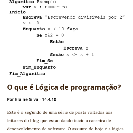
Rails. - Daiana: teríamos aquela jovem com bastão mágico
que pode dar longos pulos. Casa perfeitamente com
metodologias ágeis e Sprint. - Erick: o bundão com aquele
escudo. É o cara da auditoria PMI com pós em CMM. Sabe
tudo de logs é expert em TXT. - Sheila: a fulana que tem a
capa que pode sumir. Bem, essa nem precisa de explicação.
Muitos programadores sofrem de síndrome de Sheila. -
Presto: é o mágico que em situações extremas tenta tirar
algo do chapéu, mas nunca funciona. Basicamente é...
O que é Lógica de programação?
Por
Elaine Silva
14.4.10
Este é o segundo de uma série de posts voltados aos
leitores do blog que estão dando início à carreira de
desenvolvimento de software. O assunto de hoje é a lógica