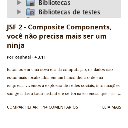
JSF 2 - Composite Components,
você não precisa mais ser um
ninja
Por
Raphael
4.3.11
Estamos em uma nova era da computação, os dados não
estão mais localizados em um banco dentro de sua
empresa, vivemos a explosão de redes sociais, informações
são geradas a todo instante, e se torna essencial que sua
aplicação conheça os serviços disponíveis na web e
COMPARTILHAR
14 COMENTÁRIOS
LEIA MAIS
consumam suas APIs geralmente disponíveis por serviços
REST. Legal, mas como ficam meus aplicativos Java EE neste
novo cenário? Para quem vem acompanhando a evolução da