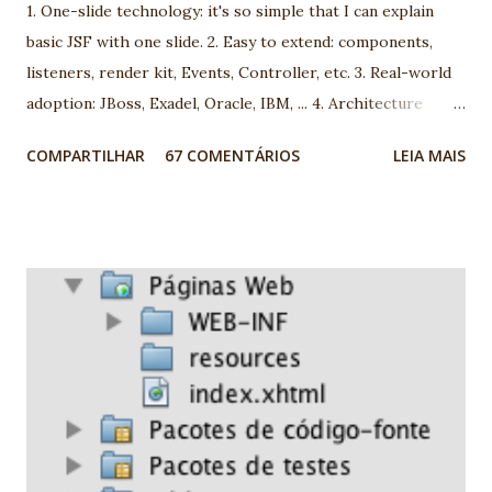
1. One-slide technology: it's so simple that I can explain
basic JSF with one slide. 2. Easy to extend: components,
listeners, render kit, Events, Controller, etc. 3. Real-world
adoption: JBoss, Exadel, Oracle, IBM, ... 4. Architecture
model: you can choose between more than 100 different
COMPARTILHAR
67 COMENTÁRIOS
LEIA MAIS
architecture. 5. Open-mind community: using JSF you are
going to meet very interesting people. 6. We are using JSF
the last 5 years and we found very good market for JSF in
Brazil 7. Progress: look to JSf 1.1 to JSF 1.2, JSF 1.2 to JSF
2.0. People are working really hard! 8. Many professionals
now available 9. It's a standard. It's JCP. Before complain,
report and help! 10. Ed Burns, spec leader, is an old
Globalcode community friend! EXTRA: My wife is specialist
in JSF. She's my F1 for JSF :) Nice job JSF community! -
Vinicius Senger