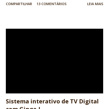
COMPARTILHAR
13 COMENTÁRIOS
LEIA MAIS
programação, lógica, banco de dados A lógica de
programação é um pré-requisito para quem quer se tornar
um desenvolvedor de software, independente da linguagem
de programação que se pretende utilizar. Mas o que é de
fato a Lógica de Programação e como saber se eu tenho
esse pré-requisito? A lógica de programação nada mais é
do que a organização coerente das instruções do programa
para que seu objetivo seja alcançado. Para criar essa
organização, instruções simples do programa, como mudar
o valor de uma variável ou desenhar uma imagem na tela do
computador, são interconectadas a estruturas lógicas que
guiam o fluxo da execução do programa. Isso é muito
próximo ao que usamos em nosso cotidiano para realizar
atividad...
Sistema interativo de TV Digital
com Ginga-J