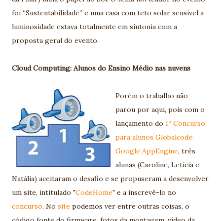
foi “Sustentabilidade” e uma casa com teto solar sensível a
luminosidade estava totalmente em sintonia com a
proposta geral do evento.
Cloud Computing: Alunos do Ensino Médio nas nuvens
Porém o trabalho não
parou por aqui, pois com o
lançamento do
1º Concurso
para alunos Globalcode:
Google AppEngine
, três
alunas (Caroline, Letícia e
Natália) aceitaram o desafio e se propuseram a desenvolver
um site, intitulado "
CodeHome
" e a inscrevê-lo no
concurso
. No
site
podemos ver entre outras coisas, o
código fonte do firmware, fotos da montagem, vídeo da