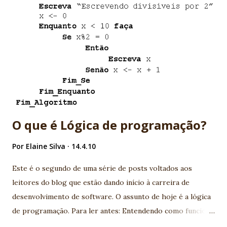
metodologias ágeis e Sprint. - Erick: o bundão com aquele
escudo. É o cara da auditoria PMI com pós em CMM. Sabe
tudo de logs é expert em TXT. - Sheila: a fulana que tem a
capa que pode sumir. Bem, essa nem precisa de explicação.
Muitos programadores sofrem de síndrome de Sheila. -
Presto: é o mágico que em situações extremas tenta tirar
algo do chapéu, mas nunca funciona. Basicamente é...
O que é Lógica de programação?
Por
Elaine Silva
14.4.10
Este é o segundo de uma série de posts voltados aos
leitores do blog que estão dando início à carreira de
desenvolvimento de software. O assunto de hoje é a lógica
de programação. Para ler antes: Entendendo como funciona
a programação de computadores: linguagens de