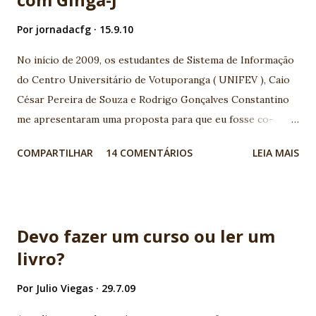
Por
jornadacfg
15.9.10
No início de 2009, os estudantes de Sistema de Informação
do Centro Universitário de Votuporanga ( UNIFEV ), Caio
César Pereira de Souza e Rodrigo Gonçalves Constantino
me apresentaram uma proposta para que eu fosse co-
orientador junto ao professor orientador Djalma
COMPARTILHAR
14 COMENTÁRIOS
LEIA MAIS
Domingos da Silva , em seu Trabalho de conclusão de curso
(TCC) com tema TV Digital. A base que motivou o assunto,
foi a palestra apresentada por Maurício Leal na I
Conferência Java Noroeste sobre o tema TV Digital,
Devo fazer um curso ou ler um
realizada em 2006 em Votuporanga-SP. Ficamos muito
livro?
entusiasmados com a possibilidade de interatividade na TV
Digital, e a grande quantidade de possibilidades de
Por
Julio Viegas
29.7.09
desenvolvimento de aplicativos nesta área. Acompanhamos