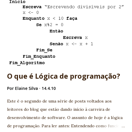
que pode dar longos pulos. Casa perfeitamente com
metodologias ágeis e Sprint. - Erick: o bundão com aquele
escudo. É o cara da auditoria PMI com pós em CMM. Sabe
tudo de logs é expert em TXT. - Sheila: a fulana que tem a
capa que pode sumir. Bem, essa nem precisa de explicação.
Muitos programadores sofrem de síndrome de Sheila. -
Presto: é o mágico que em situações extremas tenta tirar
algo do chapéu, mas nunca funciona. Basicamente é...
O que é Lógica de programação?
Por
Elaine Silva
14.4.10
Este é o segundo de uma série de posts voltados aos
leitores do blog que estão dando início à carreira de
desenvolvimento de software. O assunto de hoje é a lógica
de programação. Para ler antes: Entendendo como funciona