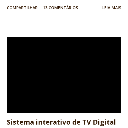
a programação de computadores: linguagens de
COMPARTILHAR
13 COMENTÁRIOS
LEIA MAIS
programação, lógica, banco de dados A lógica de
programação é um pré-requisito para quem quer se tornar
um desenvolvedor de software, independente da linguagem
de programação que se pretende utilizar. Mas o que é de
fato a Lógica de Programação e como saber se eu tenho
esse pré-requisito? A lógica de programação nada mais é
do que a organização coerente das instruções do programa
para que seu objetivo seja alcançado. Para criar essa
organização, instruções simples do programa, como mudar
o valor de uma variável ou desenhar uma imagem na tela do
computador, são interconectadas a estruturas lógicas que
guiam o fluxo da execução do programa. Isso é muito
próximo ao que usamos em nosso cotidiano para realizar
atividad...
Sistema interativo de TV Digital