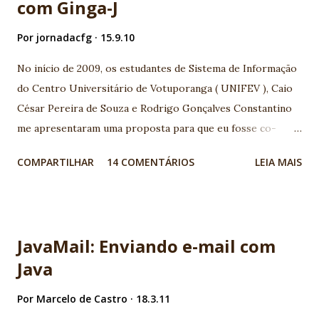
com Ginga-J
Por
jornadacfg
15.9.10
No início de 2009, os estudantes de Sistema de Informação
do Centro Universitário de Votuporanga ( UNIFEV ), Caio
César Pereira de Souza e Rodrigo Gonçalves Constantino
me apresentaram uma proposta para que eu fosse co-
orientador junto ao professor orientador Djalma
COMPARTILHAR
14 COMENTÁRIOS
LEIA MAIS
Domingos da Silva , em seu Trabalho de conclusão de curso
(TCC) com tema TV Digital. A base que motivou o assunto,
foi a palestra apresentada por Maurício Leal na I
Conferência Java Noroeste sobre o tema TV Digital,
JavaMail: Enviando e-mail com
realizada em 2006 em Votuporanga-SP. Ficamos muito
Java
entusiasmados com a possibilidade de interatividade na TV
Digital, e a grande quantidade de possibilidades de
Por
Marcelo de Castro
18.3.11
desenvolvimento de aplicativos nesta área. Acompanhamos