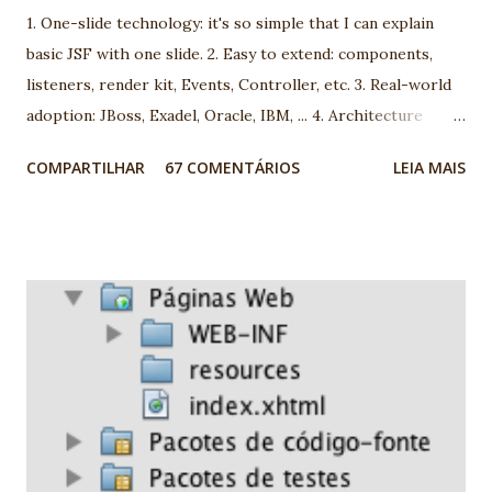
1. One-slide technology: it's so simple that I can explain
basic JSF with one slide. 2. Easy to extend: components,
listeners, render kit, Events, Controller, etc. 3. Real-world
adoption: JBoss, Exadel, Oracle, IBM, ... 4. Architecture
model: you can choose between more than 100 different
COMPARTILHAR
67 COMENTÁRIOS
LEIA MAIS
architecture. 5. Open-mind community: using JSF you are
going to meet very interesting people. 6. We are using JSF
the last 5 years and we found very good market for JSF in
Brazil 7. Progress: look to JSf 1.1 to JSF 1.2, JSF 1.2 to JSF
2.0. People are working really hard! 8. Many professionals
now available 9. It's a standard. It's JCP. Before complain,
report and help! 10. Ed Burns, spec leader, is an old
Globalcode community friend! EXTRA: My wife is specialist
in JSF. She's my F1 for JSF :) Nice job JSF community! -
Vinicius Senger