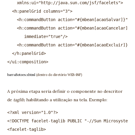
    xmlns:ui="http://java.sun.com/jsf/facelets">

  <h:panelGrid columns="3">

    <h:commandButton action="#{mbean[acaoSalvar]}" va
    <h:commandButton action="#{mbean[acaoCancelar]}" 
       immediate="true"/>

    <h:commandButton action="#{mbean[acaoExcluir]}" v
  </h:panelGrid>

barraBotoes.xhtml
(dentro do diretório WEB-INF)
A próxima etapa seria definir o componente no descritor
de
taglib
, habilitando a utilização na tela. Exemplo:
<?xml version="1.0"?>  

<!DOCTYPE facelet-taglib PUBLIC "-//Sun Microsystems,
<facelet-taglib>  
