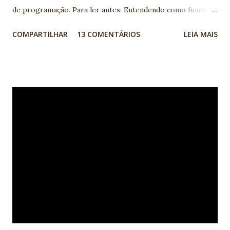
de programação. Para ler antes: Entendendo como funciona
a programação de computadores: linguagens de
COMPARTILHAR
13 COMENTÁRIOS
LEIA MAIS
programação, lógica, banco de dados A lógica de
programação é um pré-requisito para quem quer se tornar
um desenvolvedor de software, independente da linguagem
de programação que se pretende utilizar. Mas o que é de
fato a Lógica de Programação e como saber se eu tenho
esse pré-requisito? A lógica de programação nada mais é
do que a organização coerente das instruções do programa
para que seu objetivo seja alcançado. Para criar essa
organização, instruções simples do programa, como mudar
o valor de uma variável ou desenhar uma imagem na tela do
computador, são interconectadas a estruturas lógicas que
guiam o fluxo da execução do programa. Isso é muito
próximo ao que usamos em nosso cotidiano para realizar
atividad...