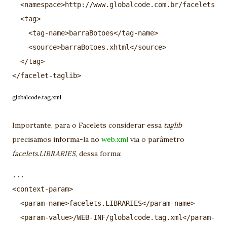
  <namespace>http://www.globalcode.com.br/facelets</n
  <tag>  

    <tag-name>barraBotoes</tag-name>  

    <source>barraBotoes.xhtml</source>  

  </tag>  

globalcode.tag.xml
Importante, para o Facelets considerar essa
taglib
precisamos informa-la no
web.xml
via o parâmetro
facelets.LIBRARIES
, dessa forma:
...

<context-param>  

  <param-name>facelets.LIBRARIES</param-name>  

  <param-value>/WEB-INF/globalcode.tag.xml</param-val