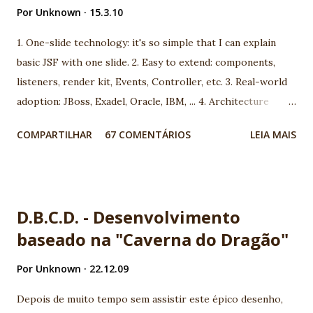
Por
Unknown
15.3.10
1. One-slide technology: it's so simple that I can explain
basic JSF with one slide. 2. Easy to extend: components,
listeners, render kit, Events, Controller, etc. 3. Real-world
adoption: JBoss, Exadel, Oracle, IBM, ... 4. Architecture
model: you can choose between more than 100 different
COMPARTILHAR
67 COMENTÁRIOS
LEIA MAIS
architecture. 5. Open-mind community: using JSF you are
going to meet very interesting people. 6. We are using JSF
the last 5 years and we found very good market for JSF in
Brazil 7. Progress: look to JSf 1.1 to JSF 1.2, JSF 1.2 to JSF
D.B.C.D. - Desenvolvimento
2.0. People are working really hard! 8. Many professionals
baseado na "Caverna do Dragão"
now available 9. It's a standard. It's JCP. Before complain,
report and help! 10. Ed Burns, spec leader, is an old
Por
Unknown
22.12.09
Globalcode community friend! EXTRA: My wife is specialist
in JSF. She's my F1 for JSF :) Nice job JSF community! -
Depois de muito tempo sem assistir este épico desenho,