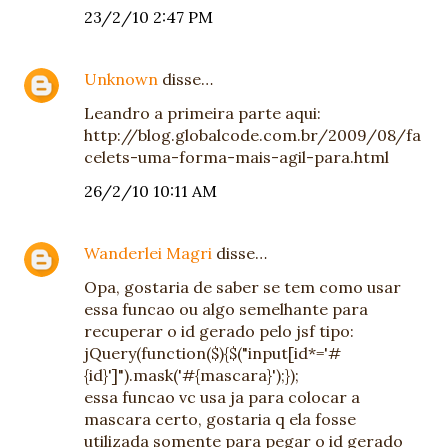
23/2/10 2:47 PM
Unknown
disse…
Leandro a primeira parte aqui:
http://blog.globalcode.com.br/2009/08/fa
celets-uma-forma-mais-agil-para.html
26/2/10 10:11 AM
Wanderlei Magri
disse…
Opa, gostaria de saber se tem como usar
essa funcao ou algo semelhante para
recuperar o id gerado pelo jsf tipo:
jQuery(function($){$("input[id*='#
{id}']").mask('#{mascara}');});
essa funcao vc usa ja para colocar a
mascara certo, gostaria q ela fosse
utilizada somente para pegar o id gerado