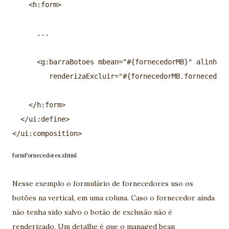
    <h:form>

      ...

      <g:barraBotoes mbean="#{fornecedorMB}" alinhame
         renderizaExcluir="#{fornecedorMB.fornecedor.
    </h:form>

  </ui:define>

formFornecedores.xhtml
Nesse exemplo o formulário de fornecedores uso os
botões na vertical, em uma coluna. Caso o fornecedor ainda
não tenha sido salvo o botão de exclusão não é
renderizado. Um detalhe é que o managed bean