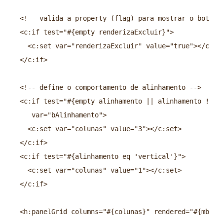
  <!-- valida a property (flag) para mostrar o botão 
  <c:if test="#{empty renderizaExcluir}">

    <c:set var="renderizaExcluir" value="true"></c:se
  </c:if>

  <!-- define o comportamento de alinhamento -->

  <c:if test="#{empty alinhamento || alinhamento != '
     var="bAlinhamento">

    <c:set var="colunas" value="3"></c:set>

  </c:if>

  <c:if test="#{alinhamento eq 'vertical'}">

    <c:set var="colunas" value="1"></c:set>

  </c:if>

  <h:panelGrid columns="#{colunas}" rendered="#{mbean