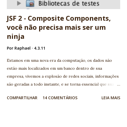
algo do chapéu, mas nunca funciona. Basicamente é...
JSF 2 - Composite Components,
você não precisa mais ser um
ninja
Por
Raphael
4.3.11
Estamos em uma nova era da computação, os dados não
estão mais localizados em um banco dentro de sua
empresa, vivemos a explosão de redes sociais, informações
são geradas a todo instante, e se torna essencial que sua
aplicação conheça os serviços disponíveis na web e
COMPARTILHAR
14 COMENTÁRIOS
LEIA MAIS
consumam suas APIs geralmente disponíveis por serviços
REST. Legal, mas como ficam meus aplicativos Java EE neste
novo cenário? Para quem vem acompanhando a evolução da
plataforma, é notório que todo esforço vem sendo