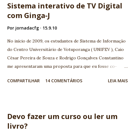
Sistema interativo de TV Digital
com Ginga-J
Por
jornadacfg
15.9.10
No início de 2009, os estudantes de Sistema de Informação
do Centro Universitário de Votuporanga ( UNIFEV ), Caio
César Pereira de Souza e Rodrigo Gonçalves Constantino
me apresentaram uma proposta para que eu fosse co-
orientador junto ao professor orientador Djalma
COMPARTILHAR
14 COMENTÁRIOS
LEIA MAIS
Domingos da Silva , em seu Trabalho de conclusão de curso
(TCC) com tema TV Digital. A base que motivou o assunto,
foi a palestra apresentada por Maurício Leal na I
Conferência Java Noroeste sobre o tema TV Digital,
Devo fazer um curso ou ler um
realizada em 2006 em Votuporanga-SP. Ficamos muito
livro?
entusiasmados com a possibilidade de interatividade na TV
Digital, e a grande quantidade de possibilidades de