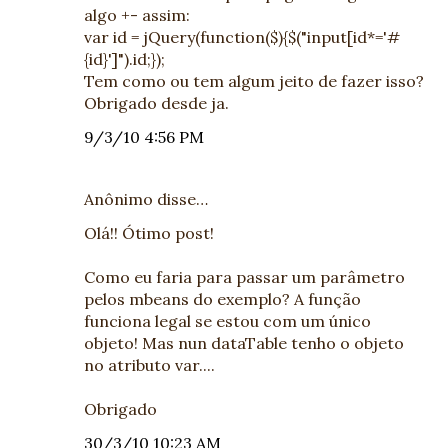
algo +- assim:
var id = jQuery(function($){$("input[id*='#
{id}']").id;});
Tem como ou tem algum jeito de fazer isso?
Obrigado desde ja.
9/3/10 4:56 PM
Anônimo disse…
Olá!! Ótimo post!
Como eu faria para passar um parâmetro
pelos mbeans do exemplo? A função
funciona legal se estou com um único
objeto! Mas nun dataTable tenho o objeto
no atributo var....
Obrigado
30/3/10 10:23 AM