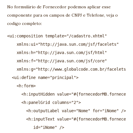
No formulário de Fornecedor podemos aplicar esse
componente para os campos de CNPJ e Telefone, veja o
codigo completo:
<ui:composition template="/cadastro.xhtml"
    xmlns:ui="http://java.sun.com/jsf/facelets"
    xmlns:h="http://java.sun.com/jsf/html"
    xmlns:f="http://java.sun.com/jsf/core"
    xmlns:g="http://www.globalcode.com.br/facelets">
  <ui:define name="principal">
    <h:form>
      <h:inputHidden value="#{fornecedorMB.fornecedor
      <h:panelGrid columns="2">
        <h:outputLabel value="Nome" for="iNome" />
        <h:inputText value="#{fornecedorMB.fornecedor
           id="iNome" />