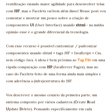
reutilização visando maior agilidade para desenvolver telas
com
JSF
, mas o Facelets vai bem além disso! Nesse post vou
comentar e mostrar um pouco sobre a criação de
componentes
UI
(User Interface) usando
xht
ml
- na minha
opinião esse é o grande diferencial da tecnologia.
Com esse recurso é possível customizar / padronizar
componentes usando xhtml + tags JSF + JavaScript + Css,
sem código Java. A ideia é bem próxima ao
Tag File
em uma
rápida comparação com
JSP
(JavaServer Pages), mas no
caso do Facelets feito de uma forma ainda mais simples e
com aderência a (infra)estrutura do JSF.
Vou descrever o mesmo cenário da primeira parte, um
sistema composto por vários cadastros (
C
reate
R
ead
U
pdate
D
elete). Pensando especificamente em cada