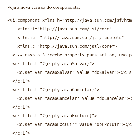
Veja a nova versão do componente:
<ui:component xmlns:h="http://java.sun.com/jsf/html"

    xmlns:f="http://java.sun.com/jsf/core"

    xmlns:ui="http://java.sun.com/jsf/facelets"

    xmlns:c="http://java.sun.com/jstl/core">

  <!-- caso o ñ recebe property para action, usa padr
  <c:if test="#{empty acaoSalvar}">

    <c:set var="acaoSalvar" value="doSalvar"></c:set>

  </c:if>

  <c:if test="#{empty acaoCancelar}">

    <c:set var="acaoCancelar" value="doCancelar"></c:
  </c:if>

  <c:if test="#{empty acaoExcluir}">

    <c:set var="acaoExcluir" value="doExcluir"></c:se
  </c:if>
