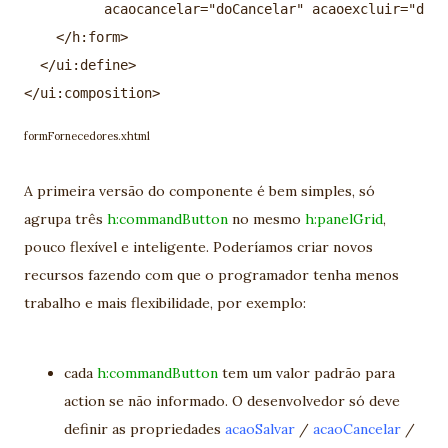
          acaocancelar="doCancelar" acaoexcluir="doEx
    </h:form>  
  </ui:define>  
formFornecedores.xhtml
A primeira versão do componente é bem simples, só
agrupa três
h:commandButton
no mesmo
h:panelGrid
,
pouco flexível e inteligente. Poderíamos criar novos
recursos fazendo com que o programador tenha menos
trabalho e mais flexibilidade, por exemplo:
cada
h:commandButton
tem um valor padrão para
action se não informado. O desenvolvedor só deve
definir as propriedades
acaoSalvar
/
acaoCancelar
/