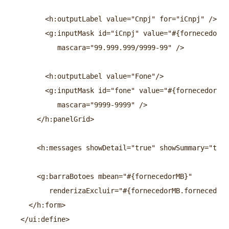
        <h:outputLabel value="Cnpj" for="iCnpj" />
        <g:inputMask id="iCnpj" value="#{fornecedorMB
           mascara="99.999.999/9999-99" />
        <h:outputLabel value="Fone"/>
        <g:inputMask id="fone" value="#{fornecedorMB.
           mascara="9999-9999" />
      </h:panelGrid>
      <h:messages showDetail="true" showSummary="true
      <g:barraBotoes mbean="#{fornecedorMB}"  
         renderizaExcluir="#{fornecedorMB.fornecedor.
    </h:form>
  </ui:define>