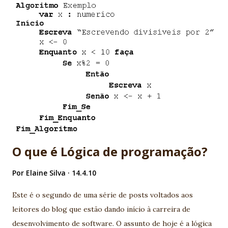
utilizado para aumentar a produtividade e a integração com
novos serviços. Basicamente duas especificações surgem
com muita força para atender este cenário, a JSR - 314 (JSF-
2) e JSR - 311 (JAX-RS), neste post exploraremos a JSR-314
(JSF2) e sua nova forma de criar Composite Components.
Uma das grandes queixas dos desenvolvedores JSF era a
complexidade em criar composite components, era
necessário um vasto conhecimento sobre o ciclo de vida de
uma aplicação JSF. Agora, você não precisa ser mais um
“ninja” em ...
O que é Lógica de programação?
Por
Elaine Silva
14.4.10
Este é o segundo de uma série de posts voltados aos
leitores do blog que estão dando início à carreira de
desenvolvimento de software. O assunto de hoje é a lógica