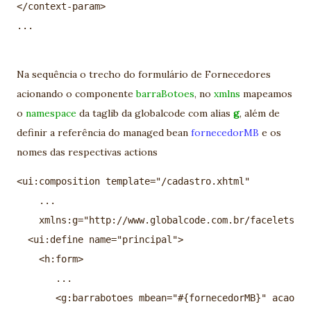
</context-param> 

Na sequência o trecho do formulário de Fornecedores
acionando o componente
barraBotoes
, no
xmlns
mapeamos
o
namespace
da taglib da globalcode com alias
g
, além de
definir a referência do managed bean
fornecedorMB
e os
nomes das respectivas actions
<ui:composition template="/cadastro.xhtml"
    ...
    xmlns:g="http://www.globalcode.com.br/facelets">
  <ui:define name="principal">  
    <h:form>
       ...  
       <g:barrabotoes mbean="#{fornecedorMB}" acaosal