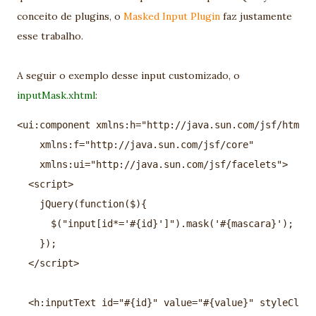
conceito de plugins, o
Masked Input Plugin
faz justamente
esse trabalho.
A seguir o exemplo desse input customizado, o
inputMask.xhtml
:
<ui:component xmlns:h="http://java.sun.com/jsf/html"
    xmlns:f="http://java.sun.com/jsf/core"
    xmlns:ui="http://java.sun.com/jsf/facelets">
  <script>
    jQuery(function($){
      $("input[id*='#{id}']").mask('#{mascara}');
    });
  </script>
  <h:inputText id="#{id}" value="#{value}" styleClass