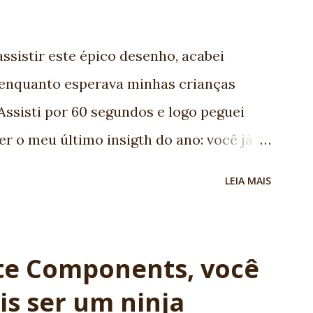
ife is specialist in JSF. She's my F1 for
! -Vinicius Senger
sistir este épico desenho, acabei
enquanto esperava minhas crianças
Assisti por 60 segundos e logo peguei
er o meu último insigth do ano: você já
mento de software para aqueles
LEIA MAIS
quipe PERFEITA, pense bem: - Bob: o
e aparentemente podereso, mas poucas
o programador Ruby on Rails. - Daiana:
ite Components, você
astão mágico que pode dar longos pulos.
is ser um ninja
ologias ágeis e Sprint. - Erick: o