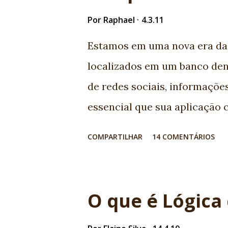
bundão com aquele escudo. É
Por
Raphael
4.3.11
CMM. Sabe tudo de logs é exp
Estamos em uma nova era da
capa que pode sumir. Bem, es
localizados em um banco den
programadores sofrem de sínd
de redes sociais, informações
que em situações extremas te
essencial que sua aplicação 
funciona. Basicamente é...
consumam suas APIs geralmen
COMPARTILHAR
14 COMENTÁRIOS
mas como ficam meus aplicat
quem vem acompanhando a ev
todo esforço vem sendo utili
O que é Lógica
integração com novos serviç