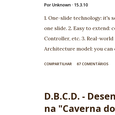
Por
Unknown
15.3.10
1. One-slide technology: it's 
one slide. 2. Easy to extend: 
Controller, etc. 3. Real-world 
Architecture model: you can
architecture. 5. Open-mind c
COMPARTILHAR
67 COMENTÁRIOS
meet very interesting people.
we found very good market for 
to JSF 1.2, JSF 1.2 to JSF 2.0.
D.B.C.D. - Des
professionals now available 9.
na "Caverna d
report and help! 10. Ed Burns,