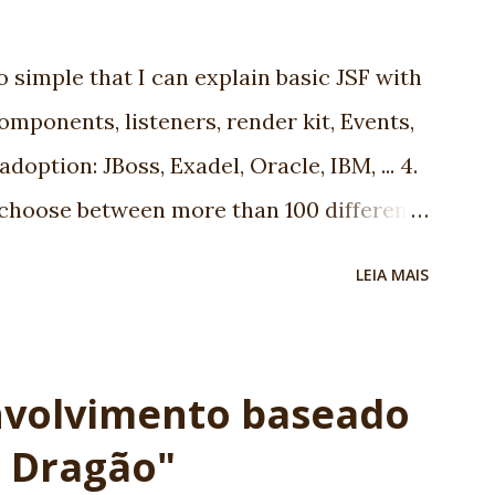
so simple that I can explain basic JSF with
components, listeners, render kit, Events,
adoption: JBoss, Exadel, Oracle, IBM, ... 4.
 choose between more than 100 different
ommunity: using JSF you are going to
LEIA MAIS
 6. We are using JSF the last 5 years and
JSF in Brazil 7. Progress: look to JSf 1.1
 People are working really hard! 8. Many
envolvimento baseado
 It's a standard. It's JCP. Before complain,
o Dragão"
 spec leader, is an old Globalcode