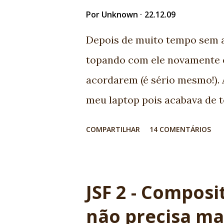
community friend! EXTRA: My w
Por
Unknown
22.12.09
JSF :) Nice job JSF community
Depois de muito tempo sem as
topando com ele novamente 
acordarem (é sério mesmo!). 
meu laptop pois acabava de t
imaginou ensinar desenvolvi
COMPARTILHAR
14 COMENTÁRIOS
personagens? Teríamos uma e
jovem valente com um tacap
vezes ajuda efetivamente. É 
JSF 2 - Compos
teríamos aquela jovem com b
não precisa ma
Casa perfeitamente com metod