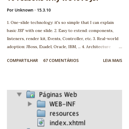
Por
Unknown
15.3.10
1. One-slide technology: it's so simple that I can explain
basic JSF with one slide. 2. Easy to extend: components,
listeners, render kit, Events, Controller, etc. 3. Real-world
adoption: JBoss, Exadel, Oracle, IBM, ... 4. Architecture
model: you can choose between more than 100 different
COMPARTILHAR
67 COMENTÁRIOS
LEIA MAIS
architecture. 5. Open-mind community: using JSF you are
going to meet very interesting people. 6. We are using JSF
the last 5 years and we found very good market for JSF in
Brazil 7. Progress: look to JSf 1.1 to JSF 1.2, JSF 1.2 to JSF
2.0. People are working really hard! 8. Many professionals
now available 9. It's a standard. It's JCP. Before complain,
report and help! 10. Ed Burns, spec leader, is an old
Globalcode community friend! EXTRA: My wife is specialist
in JSF. She's my F1 for JSF :) Nice job JSF community! -