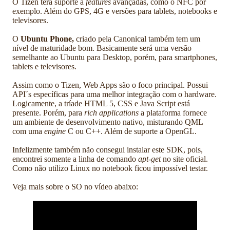
O Tizen terá suporte a
features
avançadas, como o NFC por
exemplo. Além do GPS, 4G e versões para tablets, notebooks e
televisores.
O
Ubuntu Phone,
criado pela Canonical também tem um
nível de maturidade bom. Basicamente será uma versão
semelhante ao Ubuntu para Desktop, porém, para smartphones,
tablets e televisores.
Assim como o Tizen, Web Apps são o foco principal. Possui
API´s específicas para uma melhor integração com o hardware.
Logicamente, a tríade HTML 5, CSS e Java Script está
presente. Porém, para
rich applications
a plataforma fornece
um ambiente de desenvolvimento nativo, misturando QML
com uma
engine
C ou C++. Além de suporte a OpenGL.
Infelizmente também não consegui instalar este SDK, pois,
encontrei somente a linha de comando
apt-get
no site oficial.
Como não utilizo Linux no notebook ficou impossível testar.
Veja mais sobre o SO no vídeo abaixo: