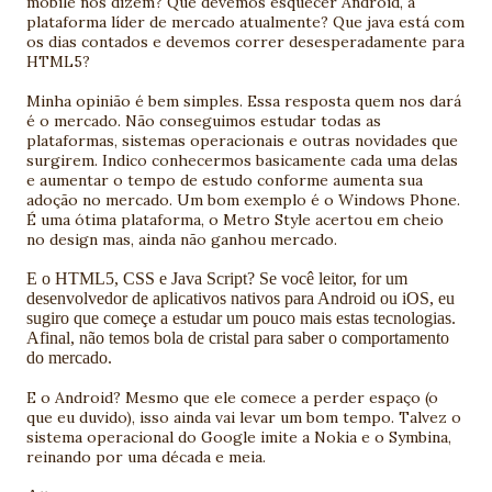
mobile nos dizem? Que devemos esquecer Android, a
plataforma líder de mercado atualmente? Que java está com
os dias contados e devemos correr desesperadamente para
HTML5?
Minha opinião é bem simples. Essa resposta quem nos dará
é o mercado. Não conseguimos estudar todas as
plataformas, sistemas operacionais e outras novidades que
surgirem. Indico conhecermos basicamente cada uma delas
e aumentar o tempo de estudo conforme aumenta sua
adoção no mercado. Um bom exemplo é o Windows Phone.
É uma ótima plataforma, o Metro Style acertou em cheio
no design mas, ainda não ganhou mercado.
E o HTML5, CSS e Java Script? Se você leitor, for um
desenvolvedor de aplicativos nativos para Android ou iOS, eu
sugiro que começe a estudar um pouco mais estas tecnologias.
Afinal, não temos bola de cristal para saber o comportamento
do mercado.
E o Android? Mesmo que ele comece a perder espaço (o
que eu duvido), isso ainda vai levar um bom tempo. Talvez o
sistema operacional do Google imite a Nokia e o Symbina,
reinando por uma década e meia.