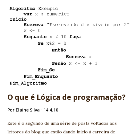
poucas vezes ajuda efetivamente. É o programador Ruby on
Rails. - Daiana: teríamos aquela jovem com bastão mágico
que pode dar longos pulos. Casa perfeitamente com
metodologias ágeis e Sprint. - Erick: o bundão com aquele
escudo. É o cara da auditoria PMI com pós em CMM. Sabe
tudo de logs é expert em TXT. - Sheila: a fulana que tem a
capa que pode sumir. Bem, essa nem precisa de explicação.
Muitos programadores sofrem de síndrome de Sheila. -
Presto: é o mágico que em situações extremas tenta tirar
algo do chapéu, mas nunca funciona. Basicamente é...
O que é Lógica de programação?
Por
Elaine Silva
14.4.10
Este é o segundo de uma série de posts voltados aos
leitores do blog que estão dando início à carreira de