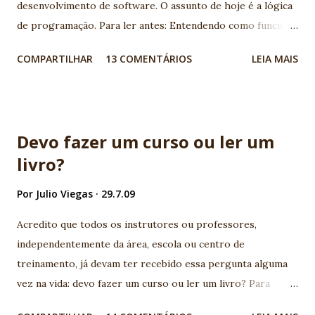
desenvolvimento de software. O assunto de hoje é a lógica
de programação. Para ler antes: Entendendo como funciona
a programação de computadores: linguagens de
COMPARTILHAR
13 COMENTÁRIOS
LEIA MAIS
programação, lógica, banco de dados A lógica de
programação é um pré-requisito para quem quer se tornar
um desenvolvedor de software, independente da linguagem
de programação que se pretende utilizar. Mas o que é de
Devo fazer um curso ou ler um
fato a Lógica de Programação e como saber se eu tenho
livro?
esse pré-requisito? A lógica de programação nada mais é
do que a organização coerente das instruções do programa
Por
Julio Viegas
29.7.09
para que seu objetivo seja alcançado. Para criar essa
organização, instruções simples do programa, como mudar
Acredito que todos os instrutores ou professores,
o valor de uma variável ou desenhar uma imagem na tela do
independentemente da área, escola ou centro de
computador, são interconectadas a estruturas lógicas que
treinamento, já devam ter recebido essa pergunta alguma
guiam o fluxo da execução do programa. Isso é muito
vez na vida: devo fazer um curso ou ler um livro? Para
próximo ao que usamos em nosso cotidiano para realizar
responder a essa pergunta, precisamos avaliar os prós e