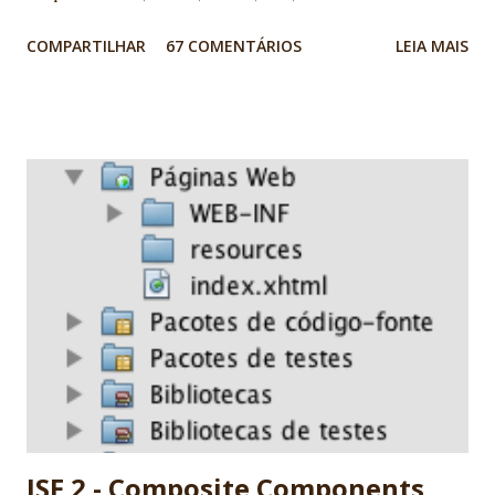
model: you can choose between more than 100 different
COMPARTILHAR
67 COMENTÁRIOS
LEIA MAIS
architecture. 5. Open-mind community: using JSF you are
going to meet very interesting people. 6. We are using JSF
the last 5 years and we found very good market for JSF in
Brazil 7. Progress: look to JSf 1.1 to JSF 1.2, JSF 1.2 to JSF
2.0. People are working really hard! 8. Many professionals
now available 9. It's a standard. It's JCP. Before complain,
report and help! 10. Ed Burns, spec leader, is an old
Globalcode community friend! EXTRA: My wife is specialist
in JSF. She's my F1 for JSF :) Nice job JSF community! -
Vinicius Senger
JSF 2 - Composite Components,