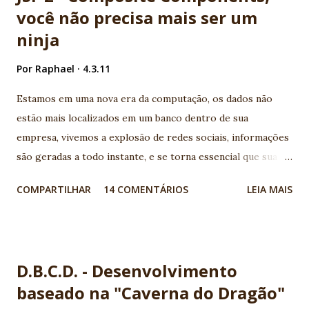
você não precisa mais ser um
ninja
Por
Raphael
4.3.11
Estamos em uma nova era da computação, os dados não
estão mais localizados em um banco dentro de sua
empresa, vivemos a explosão de redes sociais, informações
são geradas a todo instante, e se torna essencial que sua
aplicação conheça os serviços disponíveis na web e
COMPARTILHAR
14 COMENTÁRIOS
LEIA MAIS
consumam suas APIs geralmente disponíveis por serviços
REST. Legal, mas como ficam meus aplicativos Java EE neste
novo cenário? Para quem vem acompanhando a evolução da
plataforma, é notório que todo esforço vem sendo
D.B.C.D. - Desenvolvimento
utilizado para aumentar a produtividade e a integração com
baseado na "Caverna do Dragão"
novos serviços. Basicamente duas especificações surgem