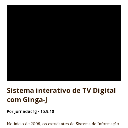
de programação que se pretende utilizar. Mas o que é de
fato a Lógica de Programação e como saber se eu tenho
esse pré-requisito? A lógica de programação nada mais é
do que a organização coerente das instruções do programa
para que seu objetivo seja alcançado. Para criar essa
organização, instruções simples do programa, como mudar
o valor de uma variável ou desenhar uma imagem na tela do
computador, são interconectadas a estruturas lógicas que
guiam o fluxo da execução do programa. Isso é muito
próximo ao que usamos em nosso cotidiano para realizar
atividad...
Sistema interativo de TV Digital
com Ginga-J
Por
jornadacfg
15.9.10
No início de 2009, os estudantes de Sistema de Informação