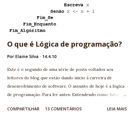
capa que pode sumir. Bem, essa nem precisa de explicação.
Muitos programadores sofrem de síndrome de Sheila. -
Presto: é o mágico que em situações extremas tenta tirar
algo do chapéu, mas nunca funciona. Basicamente é...
O que é Lógica de programação?
Por
Elaine Silva
14.4.10
Este é o segundo de uma série de posts voltados aos
leitores do blog que estão dando início à carreira de
desenvolvimento de software. O assunto de hoje é a lógica
de programação. Para ler antes: Entendendo como funciona
a programação de computadores: linguagens de
COMPARTILHAR
13 COMENTÁRIOS
LEIA MAIS
programação, lógica, banco de dados A lógica de
programação é um pré-requisito para quem quer se tornar
um desenvolvedor de software, independente da linguagem