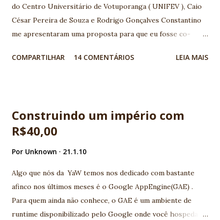
do Centro Universitário de Votuporanga ( UNIFEV ), Caio
César Pereira de Souza e Rodrigo Gonçalves Constantino
me apresentaram uma proposta para que eu fosse co-
orientador junto ao professor orientador Djalma
COMPARTILHAR
14 COMENTÁRIOS
LEIA MAIS
Domingos da Silva , em seu Trabalho de conclusão de curso
(TCC) com tema TV Digital. A base que motivou o assunto,
foi a palestra apresentada por Maurício Leal na I
Conferência Java Noroeste sobre o tema TV Digital,
Construindo um império com
realizada em 2006 em Votuporanga-SP. Ficamos muito
R$40,00
entusiasmados com a possibilidade de interatividade na TV
Digital, e a grande quantidade de possibilidades de
Por
Unknown
21.1.10
desenvolvimento de aplicativos nesta área. Acompanhamos
de perto as notícias na imprensa e todo o esforço e
Algo que nós da YaW temos nos dedicado com bastante
iniciativas realizadas pelo Fórum do Sistema Brasileiro de
afinco nos últimos meses é o Google AppEngine(GAE) .
TV Digital Terrestre (SBTVD) , que organizou e produziu
Para quem ainda não conhece, o GAE é um ambiente de
especificações ABNT, normatizando o sistema de TV Digital
runtime disponibilizado pelo Google onde você hospeda a